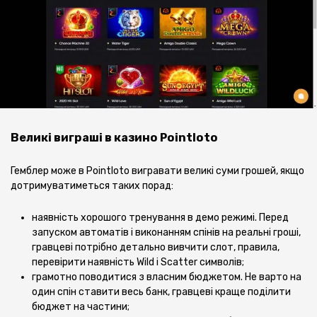
Великі виграші в казино Pointloto
Гемблер може в Pointloto вигравати великі суми грошей, якщо
дотримуватиметься таких порад:
наявність хорошого тренування в демо режимі. Перед
запуском автоматів і виконанням спінів на реальні гроші,
гравцеві потрібно детально вивчити слот, правила,
перевірити наявність Wild і Scatter символів;
грамотно поводитися з власним бюджетом. Не варто на
один спін ставити весь банк, гравцеві краще поділити
бюджет на частини;