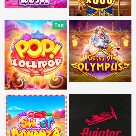
Топ
ГРАТИ
ГРАТИ
ДЕМО
ДЕМО
ГРАТИ
ГРАТИ
ДЕМО
ДЕМО