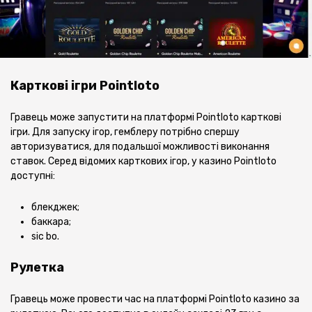
Карткові ігри Pointloto
Гравець може запустити на платформі Pointloto карткові
ігри. Для запуску ігор, гемблеру потрібно спершу
авторизуватися, для подальшої можливості виконання
ставок. Серед відомих карткових ігор, у казино Pointloto
доступні:
блекджек;
баккара;
sic bo.
Рулетка
Гравець може провести час на платформі Pointloto казино за