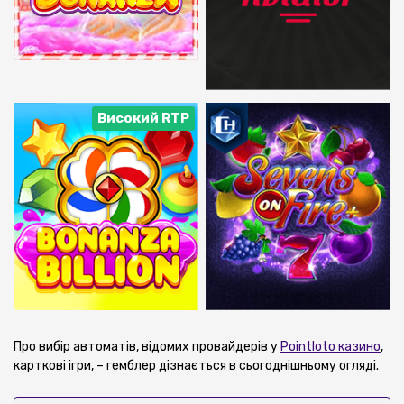
Високий RTP
ГРАТИ
ГРАТИ
ДЕМО
ДЕМО
Про вибір автоматів, відомих провайдерів у
Pointloto казино
,
карткові ігри, – гемблер дізнається в сьогоднішньому огляді.