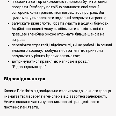
підходити до ігор із холодною головою, і бути готовим
програти. Гемблеру потрібно залишати свої емоції
осторонь, коли трапляється виграш або програш. Від
цього можуть залежати подальші результати гравця;
запускати різні слоти, і брати участь в акціях і бонусах.
Акційні пропозиції можуть збільшити кількість спінів
гравцеві, і гемблер зможе отримати більше шансів на
виграш;
перевіряти стратегії, і відсікати ті, які не робочі. На основі
власного досвіду, пробувати стратегії, які принесли
результат у різних ігрових автоматах;
дотримуватися правил, які написані в розділі
“Відповідальна гра”.
Відповідальна гра
Казино Pointloto відповідально ставиться до кожного гравця,
і намагається вберегти гемблерів від азартної залежності.
Нижче вказано частину правил, про які гравцеві варто
постійно пам’ятати: