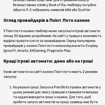
безкоштовних обертань. Для отримання бонусу
безкоштовних спінів у Book of Ra, гемблеру потрібно
зібрати 3-5 зображень символів Wild або Scatter.
Огляд провайдерів в Поінт Лото казино
У Поінтлото казино гемблер може запускати ігрові автомати
понад 30 відомих розробників. На сайті у гравця є можливість
відфільтрувати слоти за провайдером. Серед популярних
провайдерів у казино Поінтлото можна відзначити: Evoplay,
Igrosoft, Amatic, KAGaming, Pragmatic Play.
Кращі ігрові автомати: демо або на гроші
Ігрові автомати на сайті казино Поінтлото мають 2 режими
запуску:
На реальні гроші. Запуск в Pointlloto ігрових автоматів у
цьому режимі дає змогу гравцеві отримувати виграші
та надалі виводити гроші з казино. Для того, щоб
зробити запуск автоматів на гроші, гравець має бути