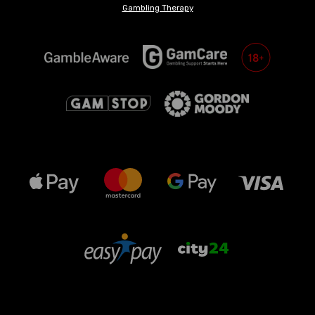
Gambling Therapy